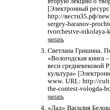
вторую лекцию о тво
[Электронный ресурс
http://вести35.рф/new
sergey-baranov-prochte
tvorchestve-nikolaya-
читать
Светлана Гришина. П
«Вологодская книга –
веси средневековой Р
культура» [Электронн
www. URL: http://cult
the-contest-vologda-b
читать
«Лад» Василия Белов